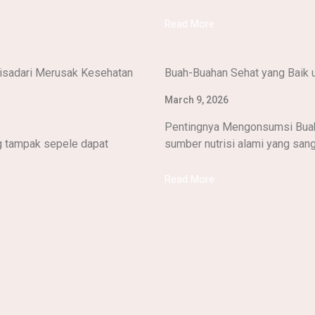
Read More
Disadari Merusak Kesehatan
Buah-Buahan Sehat yang Baik 
March 9, 2026
Pentingnya Mengonsumsi Buah
g tampak sepele dapat
sumber nutrisi alami yang sanga
Read More