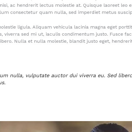
si, ac hendrerit lectus molestie at. Quisque laoreet leo e
ulum consectetur quam nulla, sed imperdiet metus suscipit
lestie ligula. Aliquam vehicula lacinia magna eget portt
us, viverra sed mi ut, iaculis condimentum justo. Fusce faci
libero. Nulla et nulla molestie, blandit justo eget, hendreri
m nulla, vulputate auctor dui viverra eu. Sed liber
us.