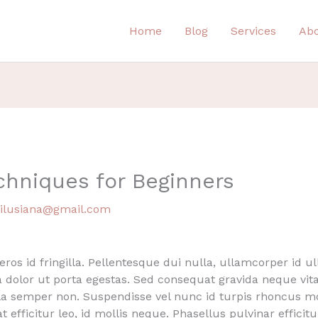
Home
Blog
Services
Ab
echniques for Beginners
eilusiana@gmail.com
 eros id fringilla. Pellentesque dui nulla, ullamcorper id u
rra dolor ut porta egestas. Sed consequat gravida neque vi
ula semper non. Suspendisse vel nunc id turpis rhoncus mo
at efficitur leo, id mollis neque. Phasellus pulvinar effici