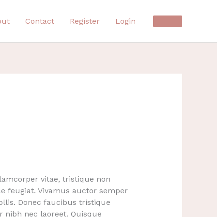
out
Contact
Register
Login
llamcorper vitae, tristique non
tae feugiat. Vivamus auctor semper
llis. Donec faucibus tristique
tur nibh nec laoreet. Quisque