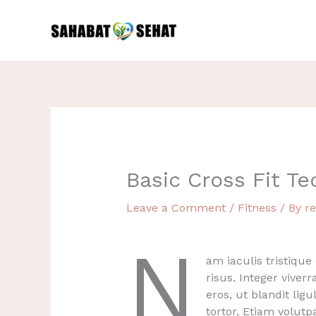
Skip
to
content
Basic Cross Fit T
Leave a Comment
/
Fitness
/ By
r
N
am iaculis tristique
risus. Integer vive
eros, ut blandit lig
tortor, Etiam volutp